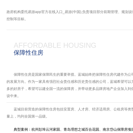
政府机构委托易游app官方在线入口_易游(中国),负责项目部分前期管理、规
控制等目标。
AFFORDABLE HOUSING
保障性住房
保障性住房是国家保障民生的重要举措。蓝城始终把保障性住房代建作为公
的发展方向。作为一家具有强烈社会责任感和历史责任感的公司，蓝城希望可以
多的好房子，希望可以建全国一流的保障房，并带动更多品牌房地产企业加入到
设中来。
蓝城目前营造的保障性住房包括安置房、人才房、经济适用房、公租房等类
量上，均列全国第一品级。
典型案例：杭州彭埠云河家园、青岛理想之城百合花园、南京岱山保障房项