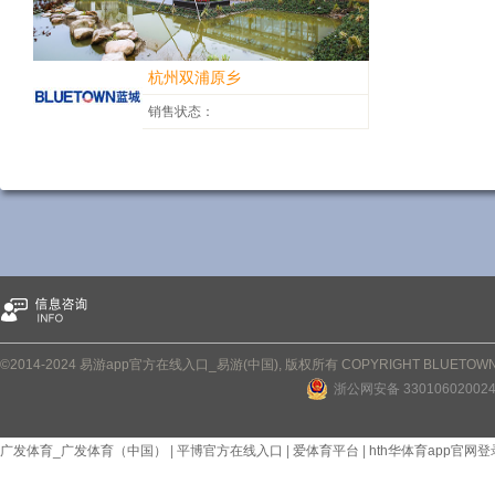
杭州双浦原乡
销售状态：
©2014-2024 易游app官方在线入口_易游(中国), 版权所有 COPYRIGHT BLUETOWN PR
浙公网安备 33010602002
广发体育_广发体育（中国）
|
平博官方在线入口
|
爱体育平台
|
hth华体育app官网